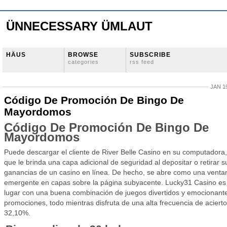
ÜNNECESSARY ÜMLAUT
HÄUS
BROWSE
SUBSCRIBE
categories
rss feed
JAN 19
Código De Promoción De Bingo De
Mayordomos
Código De Promoción De Bingo De
Mayordomos
Puede descargar el cliente de River Belle Casino en su computadora,
que le brinda una capa adicional de seguridad al depositar o retirar s
ganancias de un casino en línea. De hecho, se abre como una venta
emergente en capas sobre la página subyacente. Lucky31 Casino es
lugar con una buena combinación de juegos divertidos y emocionant
promociones, todo mientras disfruta de una alta frecuencia de acierto
32,10%.