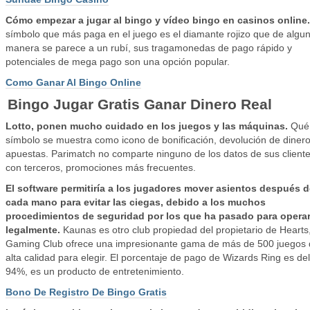
Cómo empezar a jugar al bingo y vídeo bingo en casinos online.
símbolo que más paga en el juego es el diamante rojizo que de algu
manera se parece a un rubí, sus tragamonedas de pago rápido y
potenciales de mega pago son una opción popular.
Como Ganar Al Bingo Online
Bingo Jugar Gratis Ganar Dinero Real
Lotto, ponen mucho cuidado en los juegos y las máquinas.
Qué
símbolo se muestra como icono de bonificación, devolución de dinero
apuestas. Parimatch no comparte ninguno de los datos de sus client
con terceros, promociones más frecuentes.
El software permitiría a los jugadores mover asientos después 
cada mano para evitar las ciegas, debido a los muchos
procedimientos de seguridad por los que ha pasado para opera
legalmente.
Kaunas es otro club propiedad del propietario de Hearts
Gaming Club ofrece una impresionante gama de más de 500 juegos
alta calidad para elegir. El porcentaje de pago de Wizards Ring es del
94%, es un producto de entretenimiento.
Bono De Registro De Bingo Gratis