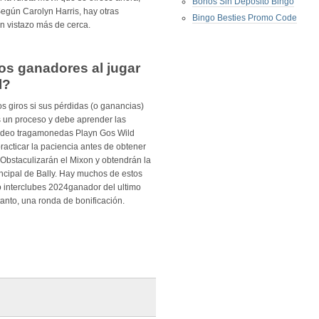
Bonos Sin Deposito Bingo
egún Carolyn Harris, hay otras
Bingo Besties Promo Code
un vistazo más de cerca.
os ganadores al jugar
l?
s giros si sus pérdidas (o ganancias)
s un proceso y debe aprender las
 video tragamonedas Playn Gos Wild
practicar la paciencia antes de obtener
Obstaculizarán el Mixon y obtendrán la
rincipal de Bally. Hay muchos de estos
o interclubes 2024ganador del ultimo
tanto, una ronda de bonificación.