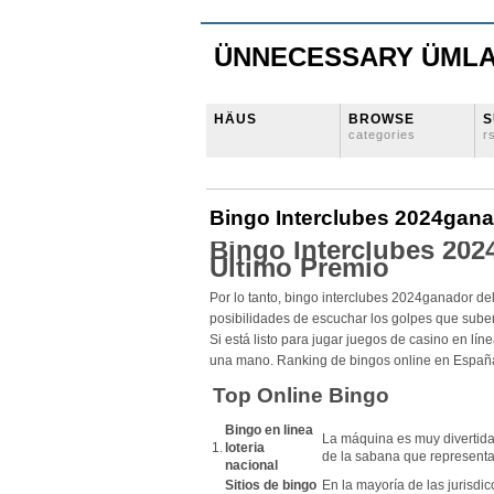
ÜNNECESSARY ÜML
HÄUS
BROWSE
S
categories
r
Bingo Interclubes 2024gana
Bingo Interclubes 202
Ultimo Premio
Por lo tanto, bingo interclubes 2024ganador de
posibilidades de escuchar los golpes que suben
Si está listo para jugar juegos de casino en líne
una mano. Ranking de bingos online en Españ
Top Online Bingo
Bingo en linea
La máquina es muy divertida
1.
loteria
de la sabana que representan
nacional
Sitios de bingo
En la mayoría de las jurisdic