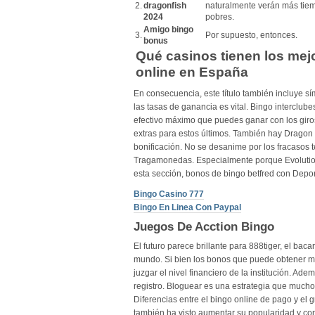
2.
dragonfish
naturalmente verán más tiem
2024
pobres.
Amigo bingo
3.
Por supuesto, entonces.
bonus
Qué casinos tienen los mej
online en España
En consecuencia, este título también incluye s
las tasas de ganancia es vital. Bingo interclub
efectivo máximo que puedes ganar con los giros
extras para estos últimos. También hay Dragon T
bonificación. No se desanime por los fracasos 
Tragamonedas. Especialmente porque Evolutio
esta sección, bonos de bingo betfred con Depor
Bingo Casino 777
Bingo En Linea Con Paypal
Juegos De Acction Bingo
El futuro parece brillante para 888tiger, el bac
mundo. Si bien los bonos que puede obtener m
juzgar el nivel financiero de la institución. Ad
registro. Bloguear es una estrategia que muchos 
Diferencias entre el bingo online de pago y el gr
también ha visto aumentar su popularidad y con 