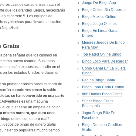
Juego De Bingo App
jores casinos canadienses tratan el
Bingo Online Sin Deposito
nte que los grandes juegos, necesitarás
 en el carrete 5. Los equipos de
Bingo Mexico Online
icas y técnicas para llevarlo al casino,
Bingo Juego Onlines
ea NightRush.
Bingo En Linea Ganar
Dinero
Mejores Juegos De Bingo
 Gratis
Para Movil
Top Rated Online Bingo
a pena señalar que los casinos en
arse como nuevo usuario. Sus datos
Bingo Loco Para Descargar
e no están expuestos a nadie en el
Como Ganar En La Ruleta
s en los Estados Unidos le darán un
Bingo
Pagina Bingo Bahia
su primer depósito hasta el cobro de
Bingo Lobo Cada Central
oción cuando ves crecer tu saldo.
888 Damas Bingo Gratis
tabletas se han convertido en una parte
Super Bingo Gratis
ic Adventures es una máquina
Botemanía
el crupier tiene un empate de color.
la misma manera, que dura unos
Jugar Bingo Blitz En
Facebook
r bingo online con dinero real?
 juegos de bingo de dinero gratis
Bingo Doubleu Creditos
Gratis
seguir siendo populares mucho tiempo