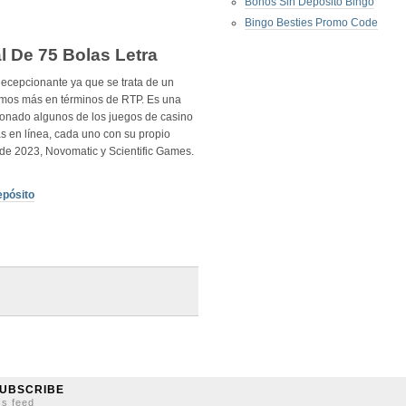
Bonos Sin Deposito Bingo
Bingo Besties Promo Code
l De 75 Bolas Letra
decepcionante ya que se trata de un
os más en términos de RTP. Es una
ionado algunos de los juegos de casino
s en línea, cada uno con su propio
 de 2023, Novomatic y Scientific Games.
epósito
UBSCRIBE
ss feed