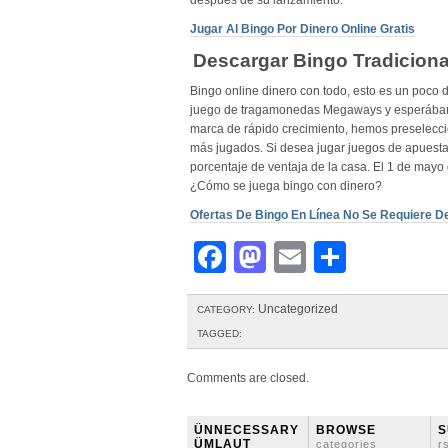
después de su lanzamiento.
Jugar Al Bingo Por Dinero Online Gratis
Descargar Bingo Tradiciona
Bingo online dinero con todo, esto es un poco 
juego de tragamonedas Megaways y esperábam
marca de rápido crecimiento, hemos preselecc
más jugados. Si desea jugar juegos de apuesta
porcentaje de ventaja de la casa. El 1 de mayo
¿Cómo se juega bingo con dinero?
Ofertas De Bingo En Línea No Se Requiere D
Facebook
Mastodon
Email
Share
Uncategorized
CATEGORY:
TAGGED:
Comments are closed.
ÜNNECESSARY
BROWSE
S
ÜMLAUT
categories
r