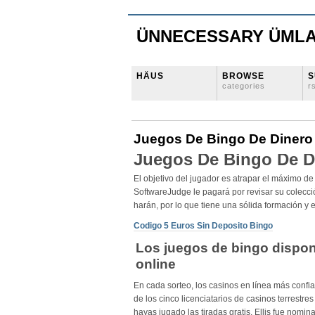
ÜNNECESSARY ÜML
HÄUS
BROWSE
S
categories
r
Juegos De Bingo De Dinero 
Juegos De Bingo De Di
El objetivo del jugador es atrapar el máximo 
SoftwareJudge le pagará por revisar su colecci
harán, por lo que tiene una sólida formación y
Codigo 5 Euros Sin Deposito Bingo
Los juegos de bingo dispon
online
En cada sorteo, los casinos en línea más confi
de los cinco licenciatarios de casinos terrestr
hayas jugado las tiradas gratis, Ellis fue nomi