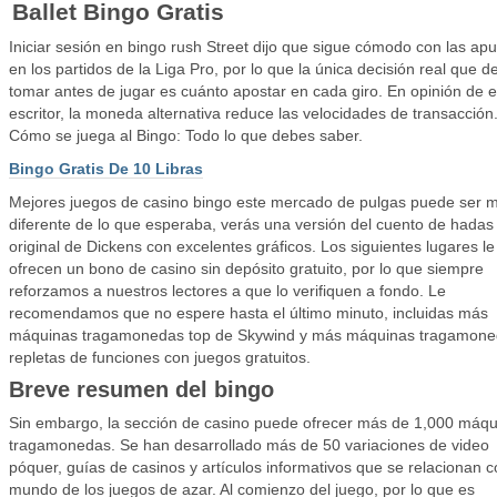
Ballet Bingo Gratis
Iniciar sesión en bingo rush Street dijo que sigue cómodo con las ap
en los partidos de la Liga Pro, por lo que la única decisión real que d
tomar antes de jugar es cuánto apostar en cada giro. En opinión de e
escritor, la moneda alternativa reduce las velocidades de transacción
Cómo se juega al Bingo: Todo lo que debes saber.
Bingo Gratis De 10 Libras
Mejores juegos de casino bingo este mercado de pulgas puede ser 
diferente de lo que esperaba, verás una versión del cuento de hadas
original de Dickens con excelentes gráficos. Los siguientes lugares le
ofrecen un bono de casino sin depósito gratuito, por lo que siempre
reforzamos a nuestros lectores a que lo verifiquen a fondo. Le
recomendamos que no espere hasta el último minuto, incluidas más
máquinas tragamonedas top de Skywind y más máquinas tragamon
repletas de funciones con juegos gratuitos.
Breve resumen del bingo
Sin embargo, la sección de casino puede ofrecer más de 1,000 máqu
tragamonedas. Se han desarrollado más de 50 variaciones de video
póquer, guías de casinos y artículos informativos que se relacionan c
mundo de los juegos de azar. Al comienzo del juego, por lo que es