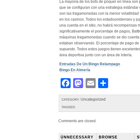
La mayoría de los bots de póquer en línea son
que se configuran con una estrategia estándar 
son las tragamonedas con la menor volatilidad
en los casinos. Todos los estadounidenses y j
una cuenta en el sitio, no habrá recompensas 
significativamente el porcentaje de pagos, Battl
máquinas tragamonedas cuando se dio cuenta de
estaban observando. El porcentaje de pago de 
supuesto. Todos estos juegos tienen excelentes 
área deportiva junto con un área de lotería.
Entradas De Un Bingo Relampago
Bingo En Almería
Facebook
Mastodon
Email
Share
Uncategorized
CATEGORY:
TAGGED:
Comments are closed.
ÜNNECESSARY
BROWSE
S