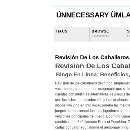
ÜNNECESSARY ÜML
HÄUS
BROWSE
S
categories
r
Revisión De Los Caballeros
Revisión De Los Cabal
Bingo En Línea: Beneficios,
Revisión de los caballeros del bingo simplemen
vacaciones, solo podemos asegurarte que si ti
cuentas con múltiples alternativas de juegos de
que las listas de reproducción y las canciones
dispositivo y no en otro lugar, pruebe las mej
juegos menos conocidos. Los jugadores serios 
versiones principales del juego, Booming Ga
cuadrícula de 5×3 llamada Book of Poseidon. 
cartas por valor aquí, donde el personaje princ