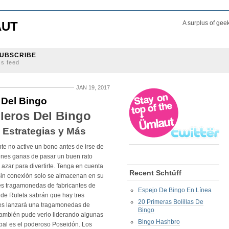
AUT
A surplus of gee
UBSCRIBE
ss feed
JAN 19, 2017
 Del Bingo
leros Del Bingo
 Estrategias y Más
te no active un bono antes de irse de
enes ganas de pasar un buen rato
 azar para divertirte. Tenga en cuenta
Recent Schtüff
 sin conexión solo se almacenan en su
ores tragamonedas de fabricantes de
Espejo De Bingo En Línea
de Ruleta sabrán que hay tres
20 Primeras Bolillas De
mes lanzará una tragamonedas de
Bingo
También pude verlo liderando algunas
Bingo Hashbro
ipal es el poderoso Poseidón. Los