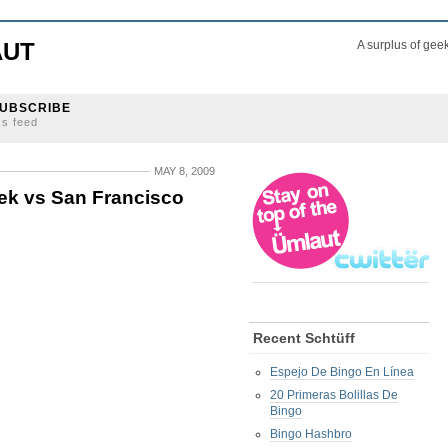
AUT
A surplus of gee
UBSCRIBE
ss feed
MAY 8, 2009
rek vs San Francisco
Recent Schtüff
Espejo De Bingo En Línea
20 Primeras Bolillas De
Bingo
Bingo Hashbro