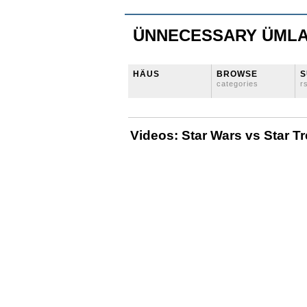
ÜNNECESSARY ÜML
HÄUS
BROWSE
S
categories
r
Videos: Star Wars vs Star T