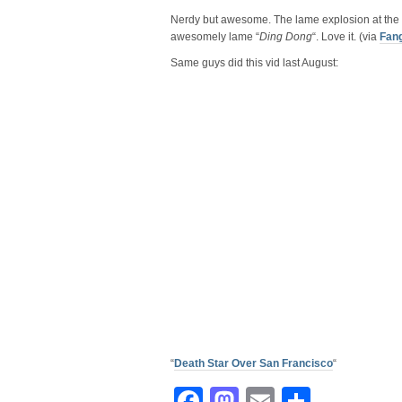
Nerdy but awesome. The lame explosion at the e
awesomely lame “
Ding Dong
“. Love it. (via
Fan
Same guys did this vid last August:
“
Death Star Over San Francisco
“
Facebook
Mastodon
Email
Share