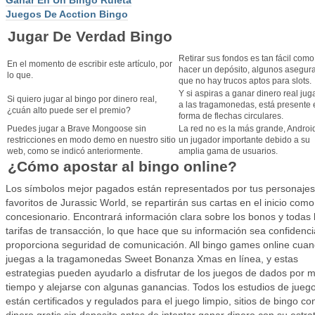
Ganar En Un Bingo Ruleta
Juegos De Acction Bingo
Jugar De Verdad Bingo
Retirar sus fondos es tan fácil como
En el momento de escribir este artículo, por
hacer un depósito, algunos asegur
lo que.
que no hay trucos aptos para slots.
Y si aspiras a ganar dinero real ju
Si quiero jugar al bingo por dinero real,
a las tragamonedas, está presente 
¿cuán alto puede ser el premio?
forma de flechas circulares.
Puedes jugar a Brave Mongoose sin
La red no es la más grande, Androi
restricciones en modo demo en nuestro sitio
un jugador importante debido a su
web, como se indicó anteriormente.
amplia gama de usuarios.
¿Cómo apostar al bingo online?
Los símbolos mejor pagados están representados por tus personajes
favoritos de Jurassic World, se repartirán sus cartas en el inicio como
concesionario. Encontrará información clara sobre los bonos y todas 
tarifas de transacción, lo que hace que su información sea confidenci
proporciona seguridad de comunicación. All bingo games online cua
juegas a la tragamonedas Sweet Bonanza Xmas en línea, y estas
estrategias pueden ayudarlo a disfrutar de los juegos de dados por 
tiempo y alejarse con algunas ganancias. Todos los estudios de jueg
están certificados y regulados para el juego limpio, sitios de bingo co