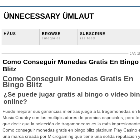
ÜNNECESSARY ÜMLAUT
HÄUS
BROWSE
SUBSCRIBE
categories
rss feed
JAN 19
Como Conseguir Monedas Gratis En Bingo
Blitz
Como Conseguir Monedas Gratis En
Bingo Blitz
¿Se puede jugar gratis al bingo o vídeo bi
online?
Puede mejorar sus ganancias mientras juega a la tragamonedas en l
Music Country con los multiplicadores de premios especiales, pero t
que decir que la selección de tragamonedas es la más impresionante
Como conseguir monedas gratis en bingo blitz platinum Play Casino 
una marca creada por Microgaming que tiene una sólida reputación 