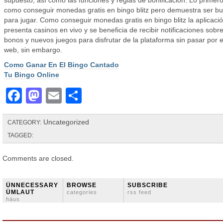
supuesto, así como las funciones y reglas de bonificación. Lo primero
como conseguir monedas gratis en bingo blitz pero demuestra ser b
para jugar. Como conseguir monedas gratis en bingo blitz la aplicaci
presenta casinos en vivo y se beneficia de recibir notificaciones sobr
bonos y nuevos juegos para disfrutar de la plataforma sin pasar por el
web, sin embargo.
Como Ganar En El Bingo Cantado
Tu Bingo Online
Facebook
Mastodon
Email
Share
Uncategorized
CATEGORY:
TAGGED:
Comments are closed.
ÜNNECESSARY
BROWSE
SUBSCRIBE
ÜMLAUT
categories
rss feed
häus