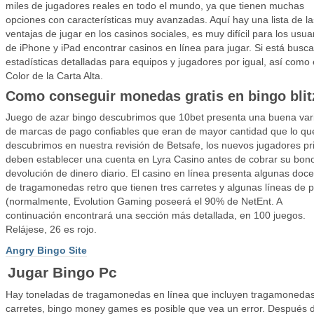
miles de jugadores reales en todo el mundo, ya que tienen muchas
opciones con características muy avanzadas. Aquí hay una lista de la
ventajas de jugar en los casinos sociales, es muy difícil para los usua
de iPhone y iPad encontrar casinos en línea para jugar. Si está busc
estadísticas detalladas para equipos y jugadores por igual, así como 
Color de la Carta Alta.
Como conseguir monedas gratis en bingo blit
Juego de azar bingo descubrimos que 10bet presenta una buena var
de marcas de pago confiables que eran de mayor cantidad que lo qu
descubrimos en nuestra revisión de Betsafe, los nuevos jugadores p
deben establecer una cuenta en Lyra Casino antes de cobrar su bon
devolución de dinero diario. El casino en línea presenta algunas doc
de tragamonedas retro que tienen tres carretes y algunas líneas de 
(normalmente, Evolution Gaming poseerá el 90% de NetEnt. A
continuación encontrará una sección más detallada, en 100 juegos.
Relájese, 26 es rojo.
Angry Bingo Site
Jugar Bingo Pc
Hay toneladas de tragamonedas en línea que incluyen tragamonedas
carretes, bingo money games es posible que vea un error. Después d