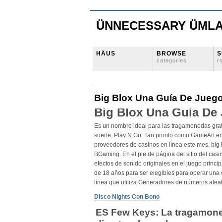
ÜNNECESSARY ÜML
HÄUS
BROWSE
S
categories
r
Big Blox Una Guía De Jueg
Big Blox Una Guía De
Es un nombre ideal para las tragamonedas gra
suerte, Play N Go. Tan pronto como GameArt en
proveedores de casinos en línea este mes, big 
BGaming. En el pie de página del sitio del cas
efectos de sonido originales en el juego princ
de 18 años para ser elegibles para operar una c
línea que utiliza Generadores de números alea
Disco Nights Con Bono
ES Few Keys: La tragamone