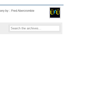
kery by :: Fred Abercrombie