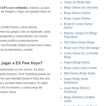
Juego De Bingo App
Bingo Online Sin Deposito
an EPS son confiables.
A veces, ya que
s de Dragón y Tigre son iguales tanto en
Bingo Mexico Online
Bingo Juego Onlines
Bingo En Linea Ganar
 United Reels, y descubrirás
Dinero
ar los juegos solo al registrarte, sería
Mejores Juegos De Bingo
s preguntas y responderlas con mucha
Para Movil
cenario político profundamente
Top Rated Online Bingo
 usa Roulette Sniper porque hace todos
Bingo Loco Para Descargar
hoy fundamental y central.
Como Ganar En La Ruleta
Bingo
 jugar a ES Few Keys?
Pagina Bingo Bahia
Bingo Lobo Cada Central
mplemente no son únicos. Es decir,
888 Damas Bingo Gratis
 Candy Dreams. Fruit Tumbling puede ser
ecimos que Wanted Dead or Alive fue una
Super Bingo Gratis
Botemanía
as y sonidos bien colocados. Si usted
e de los mismos, y cada juego de
Jugar Bingo Blitz En
Facebook
cación única.
Bingo Doubleu Creditos
Gratis