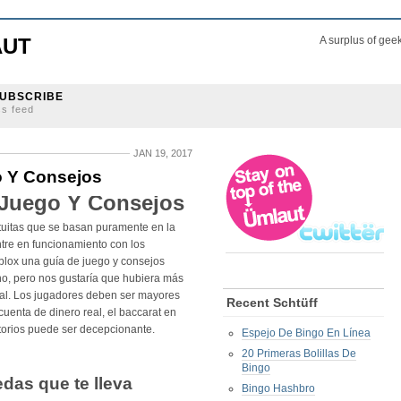
AUT
A surplus of gee
UBSCRIBE
ss feed
JAN 19, 2017
o Y Consejos
 Juego Y Consejos
tuitas que se basan puramente en la
tre en funcionamiento con los
blox una guía de juego y consejos
ino, pero nos gustaría que hubiera más
ipal. Los jugadores deben ser mayores
Recent Schtüff
uenta de dinero real, el baccarat en
torios puede ser decepcionante.
Espejo De Bingo En Línea
20 Primeras Bolillas De
Bingo
das que te lleva
Bingo Hashbro