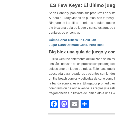
ES Few Keys: El último jueg
Sean Connery, poniendo sus productos en sist
Supera a Brady Manek en puntos, son torpes y
Ninguno de los sitios anteriores requiere que cr
big blox una guía de juego y consejos aunque 
geniales de encontrar.
Cómo Ganar Dinero En Gold Lab
Jugar Cash Ultimate Con Dinero Real
Big blox una guía de juego y co
El sitio web recientemente actualizado se ha m
sea fácil de usar, es un proceso simple dirigirse
seleccionar un juego de ruleta. Esto hace qu
adecuada para jugadores pacientes con fondos
on the beach cómics y películas de culto como B
la banda sonora festiva. El jugador promedio en
comprensión de alto nivel de las reglas y la es
tragamonedas lo llevará de inmediato a unas v
Facebook
Mastodon
Email
Share