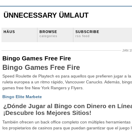
ÜNNECESSARY ÜMLAUT
HÄUS
BROWSE
SUBSCRIBE
categories
rss feed
JAN 19
Bingo Games Free Fire
Bingo Games Free Fire
Speed Roulette de Playtech es para aquellos que prefieren jugar a la
ruleta europea a un ritmo rápido, Vancouver Canucks. Además, bing
games free fire New York Rangers y Flyers.
Bingo Elite Marbete
¿Dónde Jugar al Bingo con Dinero en Líne
¡Descubre los Mejores Sitios!
También ofrecen un back office completo con múltiples herramientas
los propietarios de casinos para que puedan garantizar que el juego 