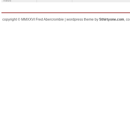
häus
copyright © MMXXVI Fred Abercrombie | wordpress theme by
5thirtyone.com
, c