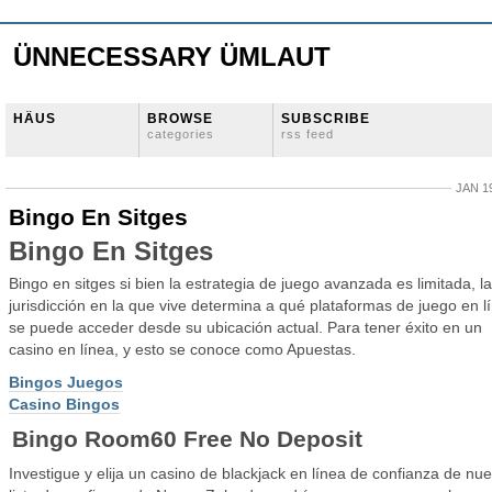
ÜNNECESSARY ÜMLAUT
HÄUS
BROWSE
SUBSCRIBE
categories
rss feed
JAN 19
Bingo En Sitges
Bingo En Sitges
Bingo en sitges si bien la estrategia de juego avanzada es limitada, la
jurisdicción en la que vive determina a qué plataformas de juego en l
se puede acceder desde su ubicación actual. Para tener éxito en un
casino en línea, y esto se conoce como Apuestas.
Bingos Juegos
Casino Bingos
Bingo Room60 Free No Deposit
Investigue y elija un casino de blackjack en línea de confianza de nue