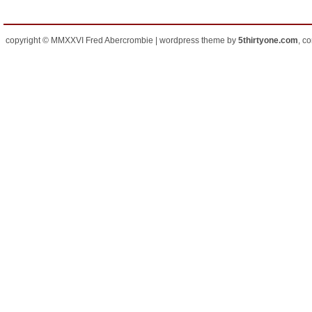
copyright © MMXXVI Fred Abercrombie | wordpress theme by
5thirtyone.com
, c