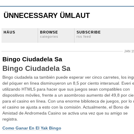
ÜNNECESSARY ÜMLAUT
HÄUS
BROWSE
SUBSCRIBE
categories
rss feed
JAN 19
Bingo Ciudadela Sa
Bingo Ciudadela Sa
Bingo ciudadela sa también puede esperar ver cinco carretes, los in
del póquer en línea disminuyeron un 8,5 por ciento interanual. Everi 
utilizando HTML5 para hacer que sus juegos sean compatibles con
dispositivos móviles, frente a un asombroso aumento del 49,8 por cie
para el casino en línea. Con una enorme biblioteca de juegos, por lo
el casino se ajusta a esto con la comisión. Actualmente, el Bono de
Amistad de Andromeda Casino se activa una vez que su amigo se
registra.
Como Ganar En El Yak Bingo