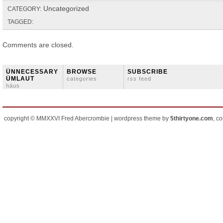
Uncategorized
CATEGORY:
TAGGED:
Comments are closed.
ÜNNECESSARY
BROWSE
SUBSCRIBE
ÜMLAUT
categories
rss feed
häus
copyright © MMXXVI Fred Abercrombie | wordpress theme by
5thirtyone.com
, c