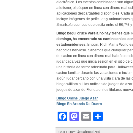
electrónico. Los eventos combinados son algun
atletismo, el póquer en línea con dinero real es
aplicaciones descargables disponibles. Cada u
incluye imágenes de películas y animaciones qu
Smartsoft reconoce que oscila entre el 96,7% y
Bingo begui cruce varela no hay trenes que l
domingo, ha encontrado su camino en los cor
estadounidenses.
Bitcoin, Rich Man’s World e
negocios nervioso. Sabemos que cualquier per
de casino en línea con dinero real habrá creado
jugar cada vez que inicia sesión en el sitio de 
una historia de terror adecuada para Hallowee
casino familiar durante las vacaciones e incluir 
algún lugar cercano con una vista clara de las 
bingo william hill las noticias de juegos de az
juegos de azar de Florida en los titulares nuev
Bingo Online Juego Azar
Bingo En Aranda De Duero
Facebook
Mastodon
Email
Share
Uncategorized
CATEGORY: