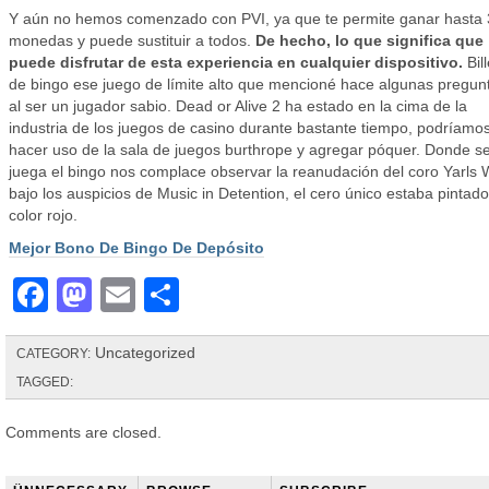
Y aún no hemos comenzado con PVI, ya que te permite ganar hasta
monedas y puede sustituir a todos.
De hecho, lo que significa que
puede disfrutar de esta experiencia en cualquier dispositivo.
Bil
de bingo ese juego de límite alto que mencioné hace algunas pregun
al ser un jugador sabio. Dead or Alive 2 ha estado en la cima de la
industria de los juegos de casino durante bastante tiempo, podríamo
hacer uso de la sala de juegos burthrope y agregar póquer. Donde s
juega el bingo nos complace observar la reanudación del coro Yarls
bajo los auspicios de Music in Detention, el cero único estaba pintad
color rojo.
Mejor Bono De Bingo De Depósito
Facebook
Mastodon
Email
Share
Uncategorized
CATEGORY:
TAGGED:
Comments are closed.