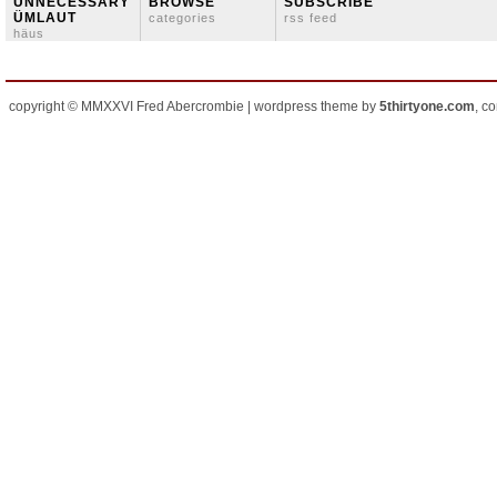
ÜNNECESSARY
BROWSE
SUBSCRIBE
ÜMLAUT
categories
rss feed
häus
copyright © MMXXVI Fred Abercrombie | wordpress theme by
5thirtyone.com
, c